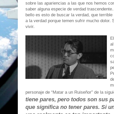
sobre las apariencias a las que nos hemos c
saber alguna especie de verdad trascendente…
bello es esto de buscar la verdad, que terrib
a la verdad porque temen sufrir mucho dolor. S
vivir.
E
a
m
c
sa
p
P
d
ma
personaje de “Matar a un Ruiseñor” de la sigu
tiene pares, pero todos son sus p
que significa no tener pares. Si un