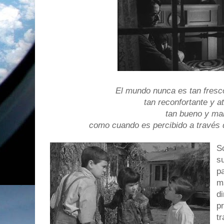
El mundo nunca es tan fresc
tan reconfortante y a
tan bueno y ma
como cuando es percibido a través d
So
s
p
m
di
pr
tr