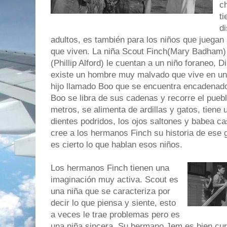
ch
t
d
adultos, es también para los niños que juegan 
que viven. La niña Scout Finch(Mary Badham
(Phillip Alford) le cuentan a un niño foraneo, 
existe un hombre muy malvado que vive en un
hijo llamado Boo que se encuentra encadenad
Boo se libra de sus cadenas y recorre el pueb
metros, se alimenta de ardillas y gatos, tiene u
dientes podridos, los ojos saltones y babea cas
cree a los hermanos Finch su historia de ese gi
es cierto lo que hablan esos niños.
Los hermanos Finch tienen una
imaginación muy activa. Scout es
una niña que se caracteriza por
decir lo que piensa y siente, esto
a veces le trae problemas pero es
una niña sincera. Su hermano Jem es bien cur